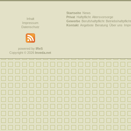
Startseite
News
Privat
Haftpflicht
Altersvorsorge
Inhalt
Gewerbe
Berufshaftpflicht
Betriebshaftpflicht
Impressum
Kontakt
Angebote
Beratung
Über uns
Imp
Datenschutz
powered by
IReS
Copyright © 2026
Inveda.net