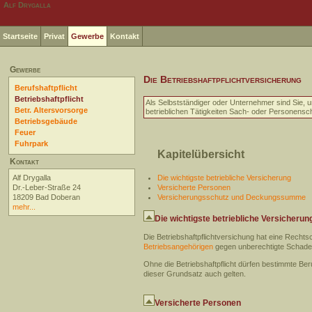
Alf Drygalla
Startseite
Privat
Gewerbe
Kontakt
Gewerbe
Die Betriebshaftpflichtversicherung
Berufshaftpflicht
Betriebshaftpflicht
Als Selbstständiger oder Unternehmer sind Sie, u
Betr. Altersvorsorge
betrieblichen Tätigkeiten Sach- oder Personensc
Betriebsgebäude
Feuer
Fuhrpark
Kapitelübersicht
Kontakt
Alf Drygalla
Die wichtigste betriebliche Versicherung
Dr.-Leber-Straße 24
Versicherte Personen
18209 Bad Doberan
Versicherungsschutz und Deckungssumme
mehr...
Die wichtigste betriebliche Versicherun
Die Betriebshaftpflichtversichung hat eine Rechts
Betriebsangehörigen
gegen unberechtigte Schade
Ohne die Betriebshaftpflicht dürfen bestimmte Ber
dieser Grundsatz auch gelten.
Versicherte Personen