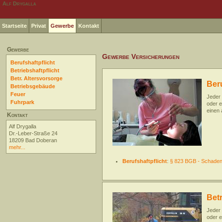
Alf Drygalla
Startseite
Privat
Gewerbe
Kontakt
Gewerbe
Gewerbe Versicherungen
Berufshaftpflicht
Betriebshaftpflicht
Betr. Altersvorsorge
Beru
Betriebsgebäude
Feuer
Jeder 
Fuhrpark
oder e
einen
Kontakt
Alf Drygalla
Dr.-Leber-Straße 24
18209 Bad Doberan
mehr...
Berufshaftpflicht
:
§ 823 BGB - Schadene
Betr
Jeder 
oder e